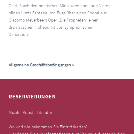
Geist. Nach den poetischen Miniaturen von Louis Vierne
bilden Liszts Fantasie und Fuge über einen Choral aus
Giacomo Meyerbeers Oper „Die Propheten“ einen
dramatischen Höhepunkt von symphonischer
Dimension.
Allgemeine Geschäftsbedingungen
»
RESERVIERUNGEN
Musik - Kunst - Literatur
Wo und wie bekommen Sie Eintrittskarten?
Hier finden Sie alle Informationen zum Vorverkauf, dem Kauf an