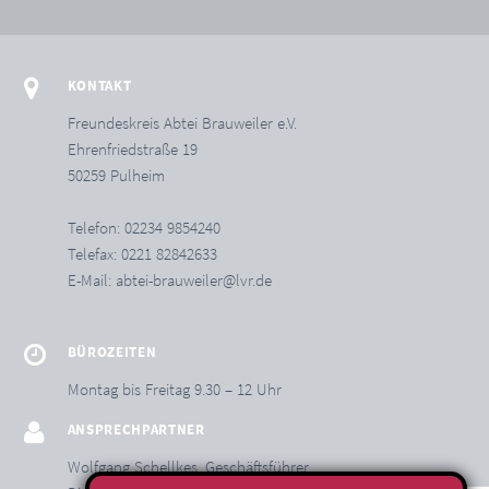
KONTAKT
Freundeskreis Abtei Brauweiler e.V.
Ehrenfriedstraße 19
50259 Pulheim
Telefon: 02234 9854240
Telefax: 0221 82842633
E-Mail:
abtei-brauweiler@lvr.de
BÜROZEITEN
Montag bis Freitag 9.30 – 12 Uhr
ANSPRECHPARTNER
Wolfgang Schellkes, Geschäftsführer