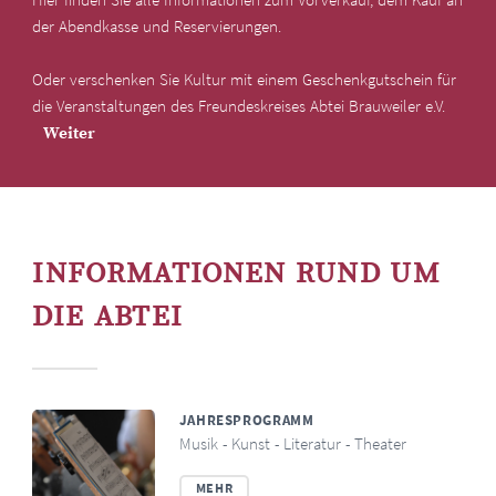
der Abendkasse und Reservierungen.
Oder verschenken Sie Kultur mit einem Geschenkgutschein für
die Veranstaltungen des Freundeskreises Abtei Brauweiler e.V.
Weiter
INFORMATIONEN RUND UM
DIE ABTEI
JAHRESPROGRAMM
Musik - Kunst - Literatur - Theater
MEHR