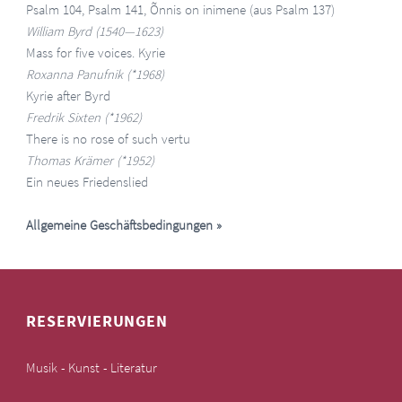
Psalm 104, Psalm 141, Õnnis on inimene (aus Psalm 137)
William Byrd (1540—1623)
Mass for five voices. Kyrie
Roxanna Panufnik (*1968)
Kyrie after Byrd
Fredrik Sixten (*1962)
There is no rose of such vertu
Thomas Krämer (*1952)
Ein neues Friedenslied
Allgemeine Geschäftsbedingungen
»
RESERVIERUNGEN
Musik - Kunst - Literatur