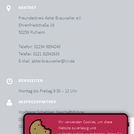
KONTAKT
Freundeskreis Abtei Brauweiler e.V.
Ehrenfriedstraße 19
50259 Pulheim
Telefon: 02234 9854240
Telefax: 0221 82842633
E-Mail:
abtei-brauweiler@lvr.de
BÜROZEITEN
Montag bis Freitag 9.30 – 12 Uhr
ANSPRECHPARTNER
Wolfgang Schellkes, Geschäftsführer
Dipl.-Kfm. (FH) David Kotkowski, Geschäftsstelle
Wir verwenden Cookies, um diese
Silke Lingenberg M.A., Geschäftsstelle
Website zuverlässig und
nutzerfreundlich zu betreiben. Wenn Sie