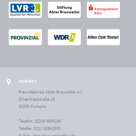
KONTAKT
Freundeskreis Abtei Brauweiler e.V.
Ehrenfriedstraße 19
50259 Pulheim
Telefon: 02234 9854240
Telefax: 0221 82842633
E-Mail:
abtei-brauweiler@lvr.de