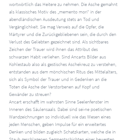
wortwörtlich das Heitere zu nehmen. Die Asche gemahnt
als klassisches Motiv des „memento mori“ in der
abendländischen Ausdeutung stets an Tod und
Vergänglichkeit. Sie mag Verweis auf die Opfer, die
Märtyrer und die Zurückgebliebenen sein, die durch den
Verlust des Geliebten gezeichnet sind. Als sichtbares
Zeichen der Trauer wird ihnen das Attribut des
schwarzen Habit verliehen. Sind Ancarts Bilder aus
Kohlestaub also als gestisches Aschekreuz zu verstehen,
entstanden aus dem mönchischen Ritus des Mittelalters,
sich als Symbol der Trauer und in Gedenken an die
Toten die Asche der Verstorbenen auf Kopf und
Gewänder zu streuen?
Ancart erschafft im wahrsten Sinne Seelenfenster im
Inneren des Säulensaals. Dabei sind sei-ne poetischen
Wandzeichnungen so individuell wie das Wesen eines
jeden Menschen, geben Impulse für ein erweitertes
Denken und bilden zugleich Schatzkarten, welche die in
Staub geschlagenen Segmentschichten einer bewegten