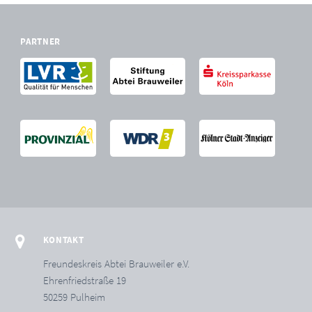
PARTNER
KONTAKT
Freundeskreis Abtei Brauweiler e.V.
Ehrenfriedstraße 19
50259 Pulheim